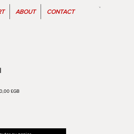
RT
ABOUT
CONTACT
l
Prix
20,00 £GB
nal
promotionnel