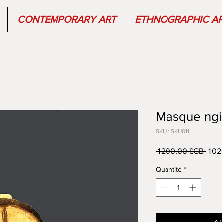
CONTEMPORARY ART
ETHNOGRAPHIC A
Masque ngi
SKU : SKU011
Prix
 1 200,00 £GB 
1 0
origi
Quantité
*