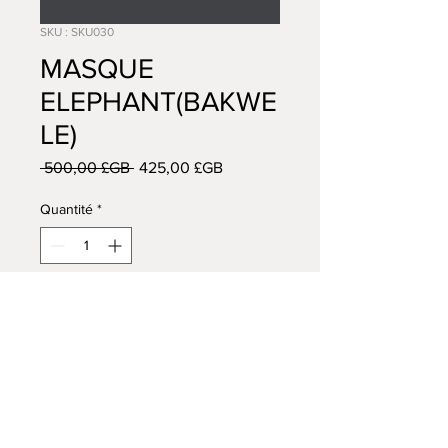
SKU : SKU030
MASQUE
ELEPHANT(BAKWE
LE)
Prix
Prix
 500,00 £GB 
425,00 £GB
original
promotionnel
Quantité
*
Ajouter au panier
AFRICAN TRIBAL ART
14 VISCOUNT ROAD
WIGAN
WN5 0RE