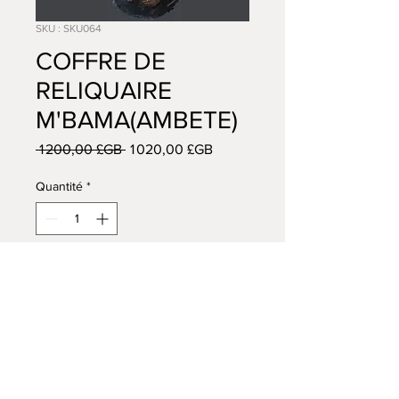
SKU : SKU064
COFFRE DE
RELIQUAIRE
M'BAMA(AMBETE)
Prix
Prix
 1 200,00 £GB 
1 020,00 £GB
original
promotionnel
Quantité
*
Ajouter au panier
AFRICAN TRIBAL ART
14 VISCOUNT ROAD
WIGAN
WN5 0RE